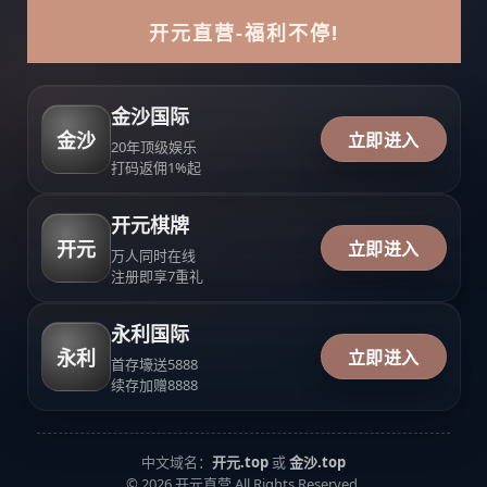
开元直营-福利不停!
金沙国际
金沙
立即进入
20年顶级娱乐
打码返佣1%起
开元棋牌
开元
立即进入
万人同时在线
注册即享7重礼
永利国际
永利
立即进入
首存壕送5888
续存加赠8888
中文域名：
开元.top
或
金沙.top
© 2026 开元直营 All Rights Reserved.